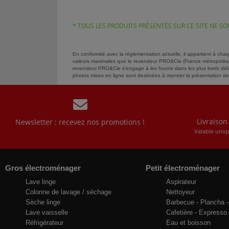
* TOUS LES PRODUITS PRÉSENTÉS SUR CE SITE NE 
En conformité avec la réglementation actuelle, il appartient à cha
valeurs maximales que le revendeur PRO&Cie (France métropolitain
revendeur PRO&Cie s’engage à les fournir dans les plus brefs délai
photos mises en ligne sont destinées à montrer la présentation des 
Livraison
Newsletter : recevez nos promotions !
Valable uniq
Gros électroménager
Petit électroménager
Lave linge
Aspirateur
Colonne de lavage / séchage
Nettoyeur
Sèche linge
Barbecue - Plancha - 
Lave vaisselle
Cafetière - Expresso
Réfrigérateur
Eau et boisson