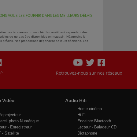
NS VOUS LES FOURNIR DANS LES MEILLEURS DÉLAIS
ormative des tendances du marché. Ils constituent cependant des
ptibles de ne pas être disponibles en magasin. Néanmoins le
ans préavis. Nos propositions dépendent de leurs décisions. Les
sé
Retrouvez-nous sur nos réseaux
o Vidéo
Audio Hifi
Home cinéma
éoprojecteur
Hi-Fi
areil photo Numérique
Enceinte Bluetooth
teur - Enregistreur
Lecteur - Baladeur CD
 - Satellite
Dictaphone