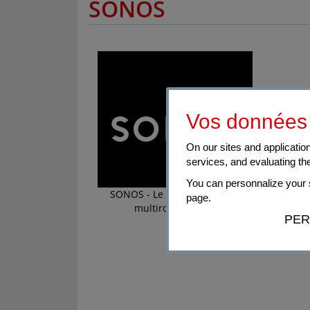
SONOS
Vos données 
On our sites and application
services, and evaluating th
You can personnalize your s
SONOS - Le meilleur du son
JURA 
page.
multiroom en wifi
PER