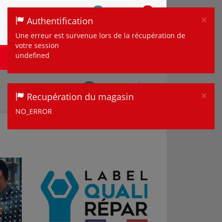
0
0
×
Authentification
COMPARER
MON
MON
COMPTE
Clo
PANIER
Une erreur est survenue lors de la récupération de
votre session
MULTIMÉDIA ET
undefined
MAISON
TÉLÉPHONIE
TOUS LES DÉTAILS
×
Recupération du magasin
Sur mon magasin
Clo
NO_ERROR