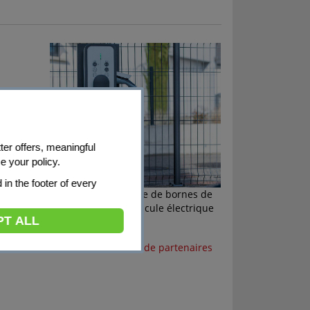
ter offers, meaningful
e your policy.
d in the footer of every
sson
Installation & vente de bornes de
recharge pour véhicule électrique
PT ALL
Plus de partenaires