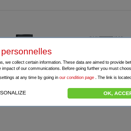
personnelles
s, we collect certain information. These data are aimed to provide bet
e impact of our communications. Before going further you must choos
ettings at any time by going in
our condition page
. The link is locate
- Le meilleur du café espresso
LACANCHE - Le piano de cui
français ****
SONALIZE
OK, ACCE