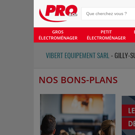
GROS
PETIT
ÉLECTROMÉNAGER
ÉLECTROMÉNAGER
VIBERT EQUIPEMENT SARL
- GILLY-S
NOS BONS-PLANS