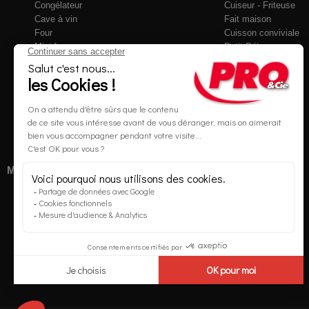
Congélateur
Cuiseur - Friteuse
Cave à vin
Fait maison
Four
Cuisson conviviale
Mini four
Petit Déjeuner
Micro-ondes
Robots de cuisine
Plaque de cuisson
Culinaire
Cuisinière
Soin du linge
Réchaud
Accessoires
Hotte
Accessoires
Multimédia et Téléphonie
Maison
Informatique
Eclairage
Objets connectés
Literie
Téléphone
Chauffage
Mobilité Urbaine
Chauffe-eau
Accessoires
Traitement de l'air
Chariot de courses
Accessoires