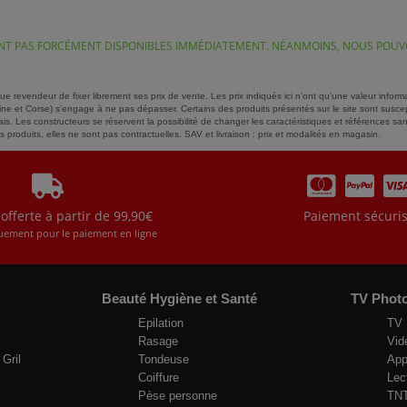
SONT PAS FORCÉMENT DISPONIBLES IMMÉDIATEMENT. NÉANMOINS, NOUS POUVO
que revendeur de fixer librement ses prix de vente. Les prix indiqués ici n’ont qu’une valeur inf
e et Corse) s’engage à ne pas dépasser. Certains des produits présentés sur le site sont susce
s. Les constructeurs se réservent la possibilité de changer les caractéristiques et références s
produits, elles ne sont pas contractuelles. SAV et livraison : prix et modalités en magasin.
 offerte à partir de 99,90€
Paiement sécuri
uement pour le paiement en ligne
Beauté Hygiène et Santé
TV Phot
Epilation
TV
Rasage
Vid
Gril
Tondeuse
App
Coiffure
Lec
Pèse personne
TNT