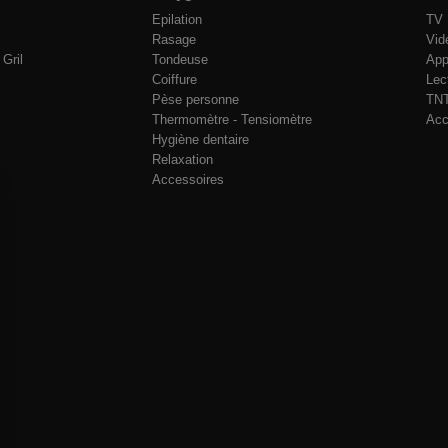
Epilation
TV
Rasage
Vid
Gril
Tondeuse
App
Coiffure
Lec
Pèse personne
TNT
Thermomètre - Tensiomètre
Acc
Hygiène dentaire
Relaxation
Accessoires