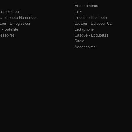
Home cinéma
éoprojecteur
Hi-Fi
areil photo Numérique
Enceinte Bluetooth
teur - Enregistreur
Lecteur - Baladeur CD
 - Satellite
Dictaphone
essoires
Casque - Ecouteurs
Radio
Accessoires