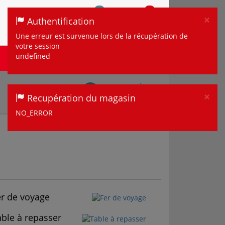
0
0
×
Authentification
COMPARER
MON
MON
COMPTE
Clo
PANIER
Une erreur est survenue lors de la récupération de
votre session
MULTIMÉDIA ET
undefined
MAISON
TÉLÉPHONIE
TOUS LES DÉTAILS
×
Recupération du magasin
Sur mon magasin
Clo
NO_ERROR
er de voyage
able à repasser