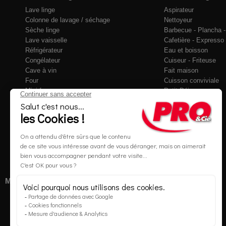
Lave linge
Aspirateur
Colonne de lavage / séchage
Nettoyeur
Sèche linge
Barbecue - Plancha - 
Lave vaisselle
Cafetière - Expresso
Réfrigérateur
Eau et boisson
Congélateur
Cuiseur - Friteuse
Cave à vin
Fait maison
Four
Cuisson conviviale
Mini four
Petit Déjeuner
Micro-ondes
Robots de cuisine
Plaque de cuisson
Culinaire
Cuisinière
Soin du linge
Réchaud
Accessoires
Hotte
Accessoires
Multimédia et Téléphonie
Maison
Informatique
Eclairage
Objets connectés
Literie
Téléphone
Chauffage
Mobilité Urbaine
Chauffe-eau