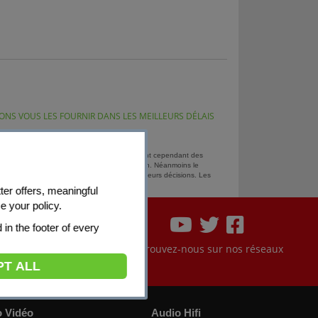
NS VOUS LES FOURNIR DANS LES MEILLEURS DÉLAIS
ormative des tendances du marché. Ils constituent cependant des
ptibles de ne pas être disponibles en magasin. Néanmoins le
 sans préavis. Nos propositions dépendent de leurs décisions. Les
ter offers, meaningful
e your policy.
d in the footer of every
sé
Retrouvez-nous sur nos réseaux
PT ALL
o Vidéo
Audio Hifi