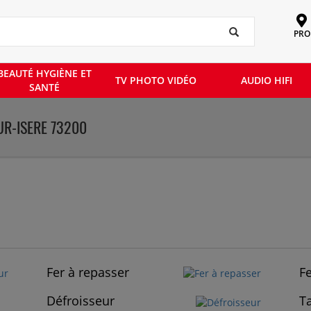
PRO
BEAUTÉ HYGIÈNE ET
TV PHOTO VIDÉO
AUDIO HIFI
SANTÉ
UR-ISERE 73200
Fer à repasser
F
Défroisseur
T