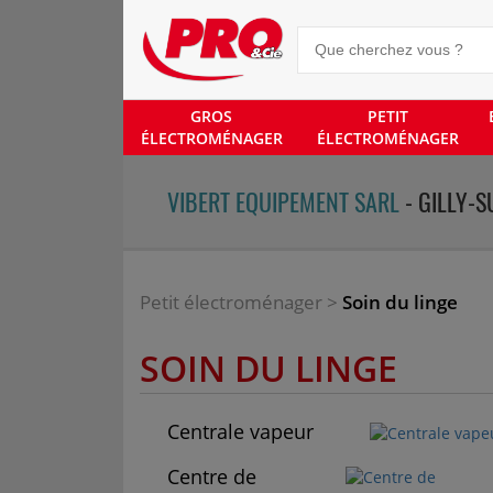
GROS
PETIT
ÉLECTROMÉNAGER
ÉLECTROMÉNAGER
VIBERT EQUIPEMENT SARL
- GILLY-S
Petit électroménager
>
Soin du linge
SOIN DU LINGE
Centrale vapeur
Centre de