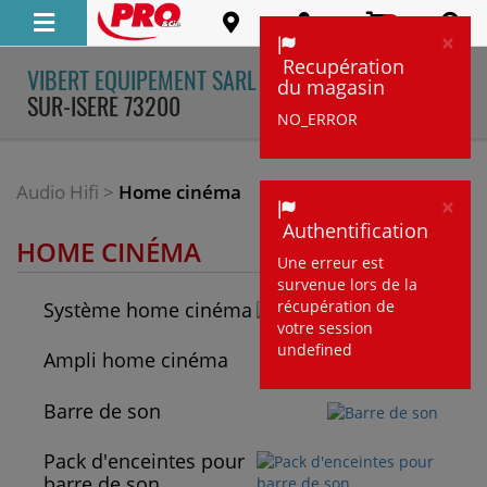
0
×
Clo
Recupération
VIBERT EQUIPEMENT SARL
- GILLY-
du magasin
TOUS LES
SUR-ISERE 73200
DÉTAILS
NO_ERROR
Audio Hifi
>
Home cinéma
×
Clo
Authentification
HOME CINÉMA
Une erreur est
survenue lors de la
récupération de
Système home cinéma
votre session
undefined
Ampli home cinéma
Barre de son
Pack d'enceintes pour
barre de son